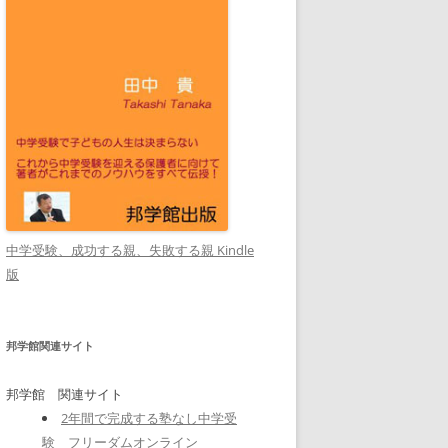
中学受験、成功する親、失敗する親 Kindle
版
邦学館関連サイト
邦学館 関連サイト
2年間で完成する塾なし中学受
験 フリーダムオンライン