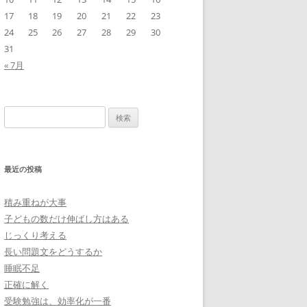
17
18
19
20
21
22
23
24
25
26
27
28
29
30
31
« 7月
検
索:
最近の投稿
積み重ねが大事
子どもの数だけ伸ばし方はある
じっくり考える
長い問題文をどうするか
睡眠不足
正確に解く
受験勉強は、効率化が一番