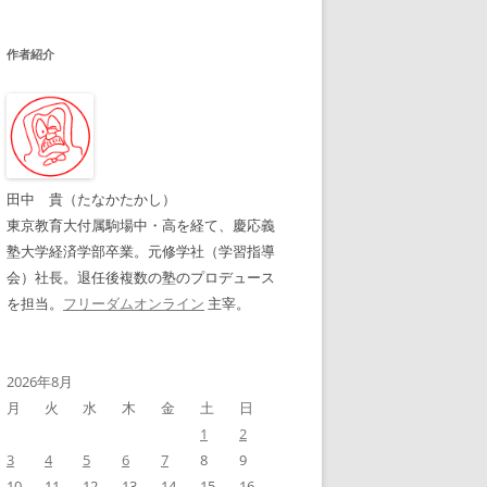
作者紹介
田中 貴（たなかたかし）
東京教育大付属駒場中・高を経て、慶応義
塾大学経済学部卒業。元修学社（学習指導
会）社長。退任後複数の塾のプロデュース
を担当。
フリーダムオンライン
主宰。
2026年8月
月
火
水
木
金
土
日
1
2
3
4
5
6
7
8
9
10
11
12
13
14
15
16