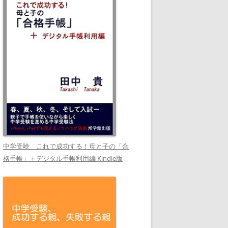
中学受験 これで成功する！母と子の「合
格手帳」＋デジタル手帳利用編 Kindle版