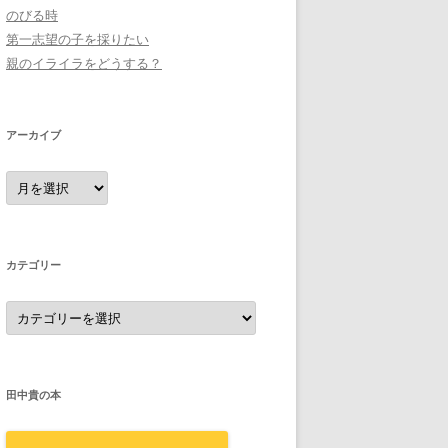
のびる時
第一志望の子を採りたい
親のイライラをどうする？
アーカイブ
ア
ー
カ
イ
ブ
カテゴリー
カ
テ
ゴ
リ
ー
田中貴の本