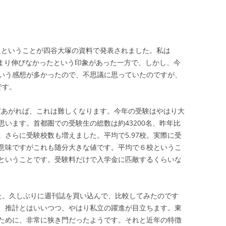
ったということが四谷大塚の資料で発表されました。私は
あまり伸びなかったという印象があった一方で、しかし、今
いう感想が多かったので、不思議に思っていたのですが、
です。
程度あがれば、これは難しくなります。今年の受験はやはり大
います。首都圏での受験生の総数は約43200名、昨年比
さらに受験校数も増えました。平均で5.97校。実際に受
意味ですがこれも随分大きな値です。平均で６校というこ
ということです。受験料だけで入学金に匹敵するくらいな
た。久しぶりに週刊誌を買い込んで、比較してみたのです
、推計とはいいつつ、やはり私立の躍進が目立ちます。東
ために、非常に狭き門だったようです。それと近年の特徴