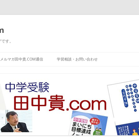
m
グです。
コ
ン
メルマガ田中貴.COM通信
学習相談・お問い合わせ
テ
ン
ツ
へ
ス
キ
ッ
プ