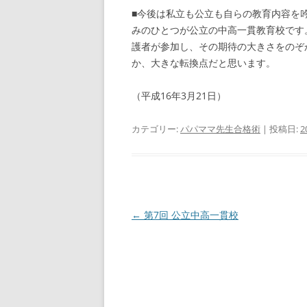
■今後は私立も公立も自らの教育内容を
みのひとつが公立の中高一貫教育校です
護者が参加し、その期待の大きさをのぞ
か、大きな転換点だと思います。
（平成16年3月21日）
カテゴリー:
パパママ先生合格術
| 投稿日:
2
投
←
第7回 公立中高一貫校
稿
ナ
ビ
ゲ