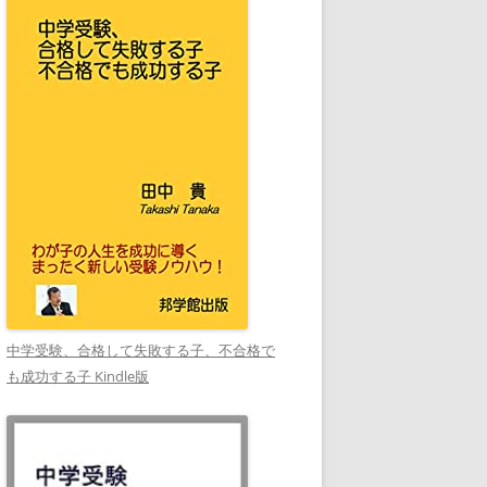
中学受験、合格して失敗する子、不合格で
も成功する子 Kindle版