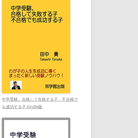
中学受験、合格して失敗する子、不合格で
も成功する子 Kindle版