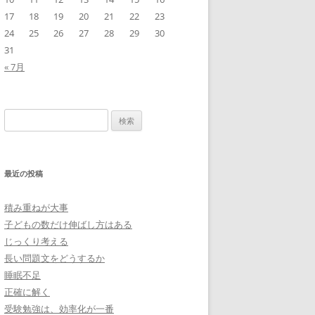
17
18
19
20
21
22
23
24
25
26
27
28
29
30
31
« 7月
検
索:
最近の投稿
積み重ねが大事
子どもの数だけ伸ばし方はある
じっくり考える
長い問題文をどうするか
睡眠不足
正確に解く
受験勉強は、効率化が一番