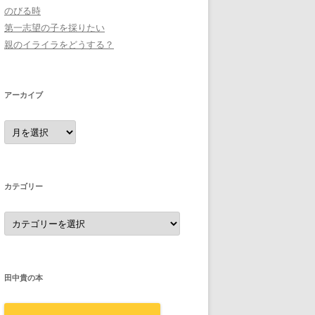
のびる時
第一志望の子を採りたい
親のイライラをどうする？
アーカイブ
ア
ー
カ
イ
ブ
カテゴリー
カ
テ
ゴ
リ
ー
田中貴の本