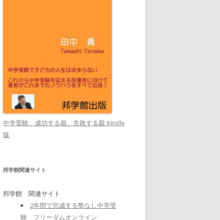
中学受験、成功する親、失敗する親 Kindle
版
邦学館関連サイト
邦学館 関連サイト
2年間で完成する塾なし中学受
験 フリーダムオンライン