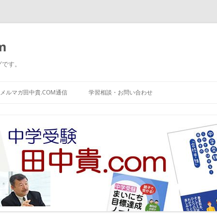
m
グです。
コ
ン
メルマガ田中貴.COM通信
学習相談・お問い合わせ
テ
ン
ツ
へ
ス
キ
ッ
プ