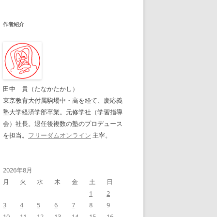
作者紹介
田中 貴（たなかたかし）
東京教育大付属駒場中・高を経て、慶応義
塾大学経済学部卒業。元修学社（学習指導
会）社長。退任後複数の塾のプロデュース
を担当。
フリーダムオンライン
主宰。
2026年8月
月
火
水
木
金
土
日
1
2
3
4
5
6
7
8
9
10
11
12
13
14
15
16