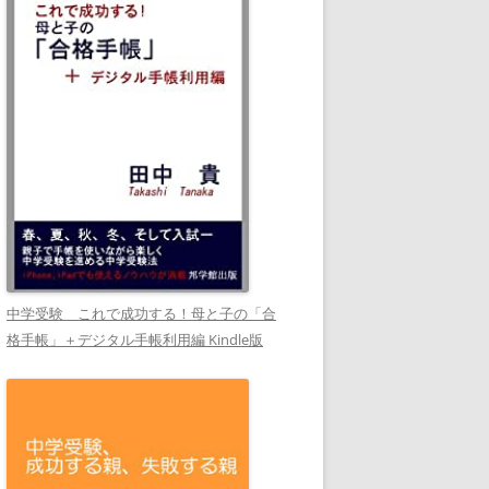
中学受験 これで成功する！母と子の「合
格手帳」＋デジタル手帳利用編 Kindle版