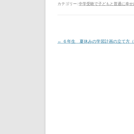
カテゴリー:
中学受験で子どもと普通に幸せ
投
←
６年生 夏休みの学習計画の立て方（
稿
ナ
ビ
ゲ
ー
シ
ョ
ン