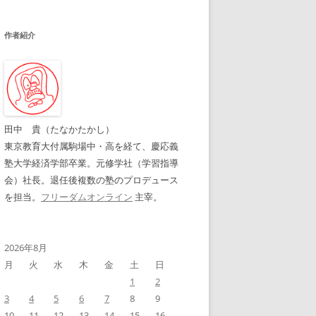
作者紹介
田中 貴（たなかたかし）
東京教育大付属駒場中・高を経て、慶応義
塾大学経済学部卒業。元修学社（学習指導
会）社長。退任後複数の塾のプロデュース
を担当。
フリーダムオンライン
主宰。
2026年8月
月
火
水
木
金
土
日
1
2
3
4
5
6
7
8
9
10
11
12
13
14
15
16