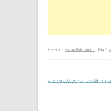
カテゴリー:
2025年受験に向けて
| 投稿日:
投
←
ようやく入試のイメージが湧いてくる
稿
ナ
ビ
ゲ