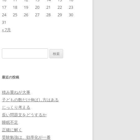
17
18
19
20
21
22
23
24
25
26
27
28
29
30
31
« 7月
検
索:
最近の投稿
積み重ねが大事
子どもの数だけ伸ばし方はある
じっくり考える
長い問題文をどうするか
睡眠不足
正確に解く
受験勉強は、効率化が一番