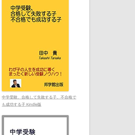
中学受験、合格して失敗する子、不合格で
も成功する子 Kindle版