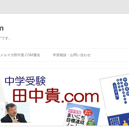
m
グです。
コ
ン
メルマガ田中貴.COM通信
学習相談・お問い合わせ
テ
ン
ツ
へ
ス
キ
ッ
プ