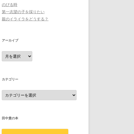
のびる時
第一志望の子を採りたい
親のイライラをどうする？
アーカイブ
ア
ー
カ
イ
ブ
カテゴリー
カ
テ
ゴ
リ
ー
田中貴の本