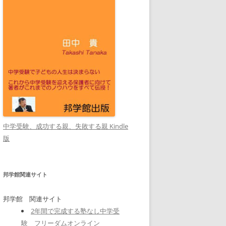
中学受験、成功する親、失敗する親 Kindle
版
邦学館関連サイト
邦学館 関連サイト
2年間で完成する塾なし中学受
験 フリーダムオンライン