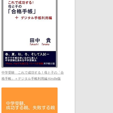
中学受験 これで成功する！母と子の「合
格手帳」＋デジタル手帳利用編 Kindle版