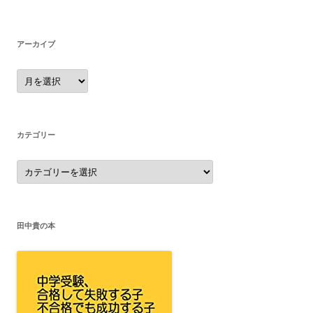
アーカイブ
ア
ー
カ
イ
ブ
カテゴリー
カ
テ
ゴ
リ
ー
田中貴の本