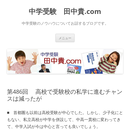
中学受験 田中貴.com
中学受験のノウハウについてお話するブログです。
コ
メニュー
ン
テ
ン
ツ
へ
ス
キ
ッ
プ
第486回 高校で受験校の私学に進むチャン
スは減ったが
■ 首都圏も以前は高校受験が中心でした。しかし、少子化にと
もない、私立高校が中学を併設して、中高一貫校に変わってき
て、中学入試が今は中心と言っても良いでしょう。