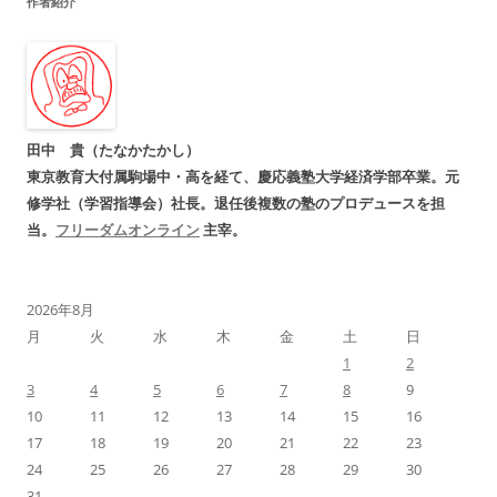
作者紹介
ビ
ゲ
ー
シ
ョ
田中 貴（たなかたかし）
ン
東京教育大付属駒場中・高を経て、慶応義塾大学経済学部卒業。元
修学社（学習指導会）社長。退任後複数の塾のプロデュースを担
当。
フリーダムオンライン
主宰。
2026年8月
月
火
水
木
金
土
日
1
2
3
4
5
6
7
8
9
10
11
12
13
14
15
16
17
18
19
20
21
22
23
24
25
26
27
28
29
30
31