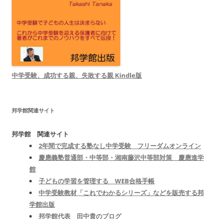
中学受験、成功する親、失敗する親 Kindle版
邦学館関連サイト
邦学館 関連サイト
2年間で完成する塾なし中学受験 フリーダムオンライン
慶應義塾普通部・中等部・湘南藤沢中等部対策 慶應進学
館
子どもの学習を管理する WEB合格手帳
中学受験教材「これでわかるシリーズ」などを販売する邦
学館出版
邦学館代表 田中貴のブログ