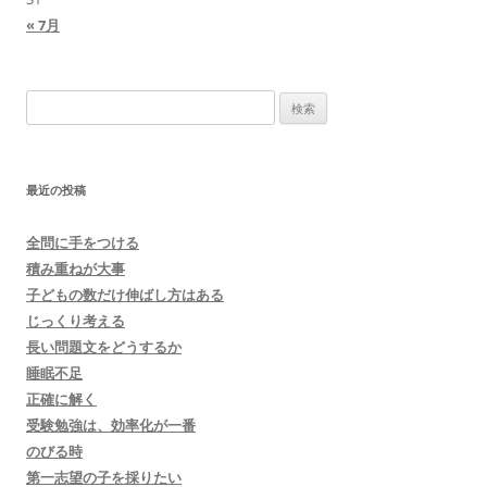
« 7月
検
索:
最近の投稿
全問に手をつける
積み重ねが大事
子どもの数だけ伸ばし方はある
じっくり考える
長い問題文をどうするか
睡眠不足
正確に解く
受験勉強は、効率化が一番
のびる時
第一志望の子を採りたい