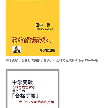
中学受験、合格して失敗する子、不合格でも成功する子 Kindle版