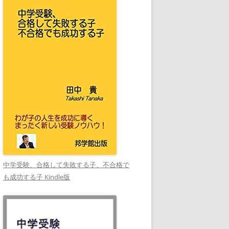
中学受験、合格して失敗する子、不合格で
も成功する子 Kindle版