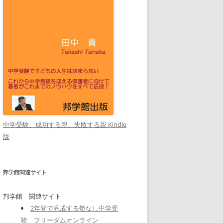
中学受験、成功する親、失敗する親 Kindle
版
邦学館関連サイト
邦学館 関連サイト
2年間で完成する塾なし中学受
験 フリーダムオンライン