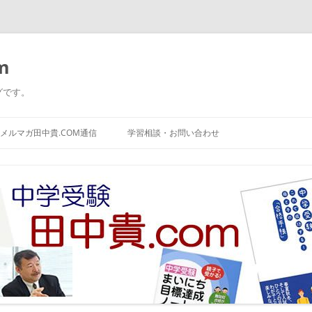
m
グです。
コ
ン
メルマガ田中貴.COM通信
学習相談・お問い合わせ
テ
ン
ツ
へ
ス
キ
ッ
プ