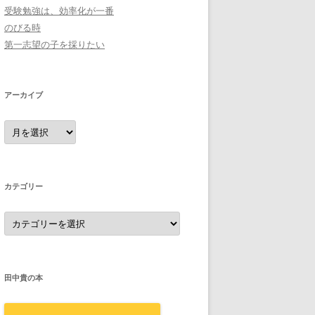
受験勉強は、効率化が一番
のびる時
第一志望の子を採りたい
アーカイブ
ア
ー
カ
イ
ブ
カテゴリー
カ
テ
ゴ
リ
ー
田中貴の本