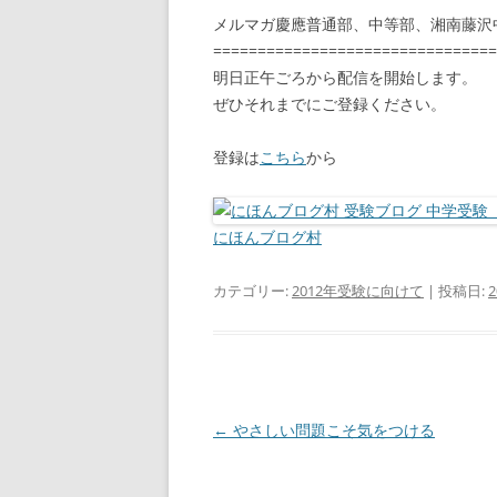
メルマガ慶應普通部、中等部、湘南藤沢
================================
明日正午ごろから配信を開始します。
ぜひそれまでにご登録ください。
登録は
こちら
から
にほんブログ村
カテゴリー:
2012年受験に向けて
| 投稿日:
投
←
やさしい問題こそ気をつける
稿
ナ