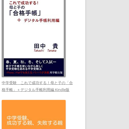
中学受験 これで成功する！母と子の「合
格手帳」＋デジタル手帳利用編 Kindle版