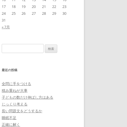
17
18
19
20
21
22
23
24
25
26
27
28
29
30
31
« 7月
検
索:
最近の投稿
全問に手をつける
積み重ねが大事
子どもの数だけ伸ばし方はある
じっくり考える
長い問題文をどうするか
睡眠不足
正確に解く