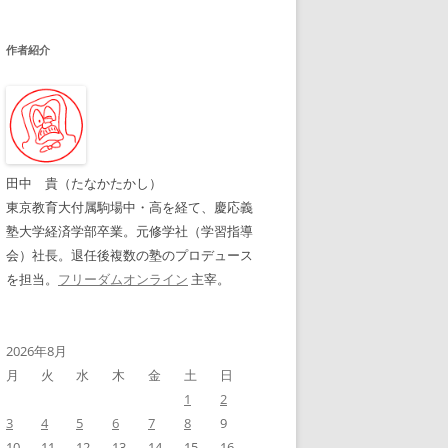
作者紹介
田中 貴（たなかたかし）
東京教育大付属駒場中・高を経て、慶応義
塾大学経済学部卒業。元修学社（学習指導
会）社長。退任後複数の塾のプロデュース
を担当。
フリーダムオンライン
主宰。
2026年8月
月
火
水
木
金
土
日
1
2
3
4
5
6
7
8
9
10
11
12
13
14
15
16