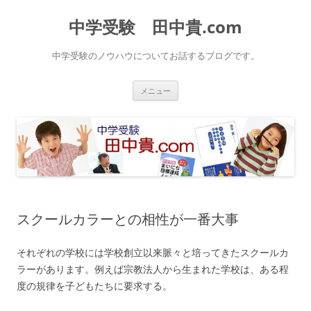
中学受験 田中貴.com
中学受験のノウハウについてお話するブログです。
コ
メニュー
ン
テ
ン
ツ
へ
ス
キ
ッ
プ
スクールカラーとの相性が一番大事
それぞれの学校には学校創立以来脈々と培ってきたスクールカ
ラーがあります。例えば宗教法人から生まれた学校は、ある程
度の規律を子どもたちに要求する。