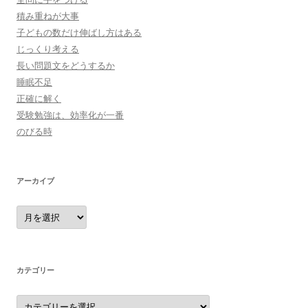
積み重ねが大事
子どもの数だけ伸ばし方はある
じっくり考える
長い問題文をどうするか
睡眠不足
正確に解く
受験勉強は、効率化が一番
のびる時
アーカイブ
ア
ー
カ
イ
ブ
カテゴリー
カ