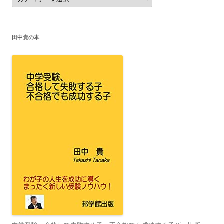
テ
ゴ
リ
ー
田中貴の本