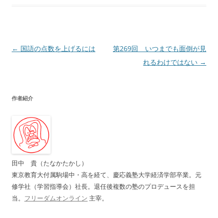
投
←
国語の点数を上げるには
第269回 いつまでも面倒が見
稿
れるわけではない
→
ナ
ビ
作者紹介
ゲ
ー
シ
ョ
ン
田中 貴（たなかたかし）
東京教育大付属駒場中・高を経て、慶応義塾大学経済学部卒業。元
修学社（学習指導会）社長。退任後複数の塾のプロデュースを担
当。
フリーダムオンライン
主宰。