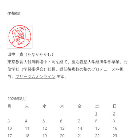
ナ
作者紹介
ビ
ゲ
ー
シ
ョ
田中 貴（たなかたかし）
ン
東京教育大付属駒場中・高を経て、慶応義塾大学経済学部卒業。元
修学社（学習指導会）社長。退任後複数の塾のプロデュースを担
当。
フリーダムオンライン
主宰。
2026年8月
月
火
水
木
金
土
日
1
2
3
4
5
6
7
8
9
10
11
12
13
14
15
16
17
18
19
20
21
22
23