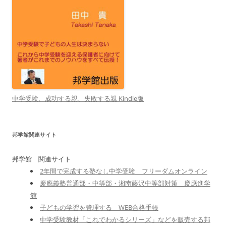
中学受験、成功する親、失敗する親 Kindle版
邦学館関連サイト
邦学館 関連サイト
2年間で完成する塾なし中学受験 フリーダムオンライン
慶應義塾普通部・中等部・湘南藤沢中等部対策 慶應進学
館
子どもの学習を管理する WEB合格手帳
中学受験教材「これでわかるシリーズ」などを販売する邦