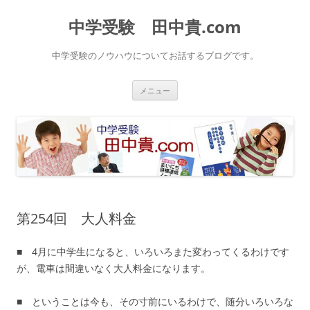
中学受験 田中貴.com
中学受験のノウハウについてお話するブログです。
コ
メニュー
ン
テ
ン
ツ
へ
ス
キ
ッ
プ
第254回 大人料金
■ 4月に中学生になると、いろいろまた変わってくるわけです
が、電車は間違いなく大人料金になります。
■ ということは今も、その寸前にいるわけで、随分いろいろな