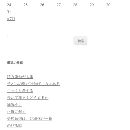
24
25
26
27
28
29
30
31
« 7月
検
索:
最近の投稿
積み重ねが大事
子どもの数だけ伸ばし方はある
じっくり考える
長い問題文をどうするか
睡眠不足
正確に解く
受験勉強は、効率化が一番
のびる時