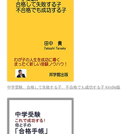
中学受験、合格して失敗する子、不合格でも成功する子 Kindle版