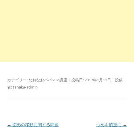
カテゴリー:
なおなおパパママ講座
| 投稿日:
2017年1月11日
|
投稿
者:
tanaka-admin
投
←
図形の移動に関する問題
つめを慎重に
→
稿