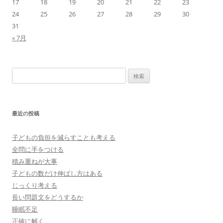
17
18
19
20
21
22
23
24
25
26
27
28
29
30
31
« 7月
検
索:
最近の投稿
子どもの負担を減らすことも考える
全問に手をつける
積み重ねが大事
子どもの数だけ伸ばし方はある
じっくり考える
長い問題文をどうするか
睡眠不足
正確に解く