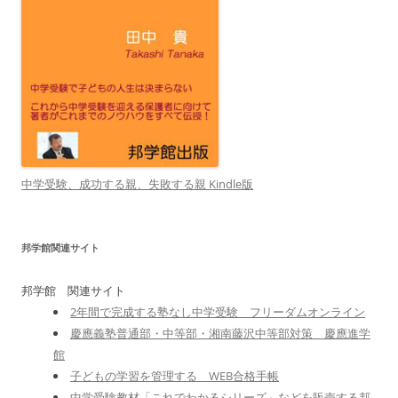
中学受験、成功する親、失敗する親 Kindle版
邦学館関連サイト
邦学館 関連サイト
2年間で完成する塾なし中学受験 フリーダムオンライン
慶應義塾普通部・中等部・湘南藤沢中等部対策 慶應進学
館
子どもの学習を管理する WEB合格手帳
中学受験教材「これでわかるシリーズ」などを販売する邦