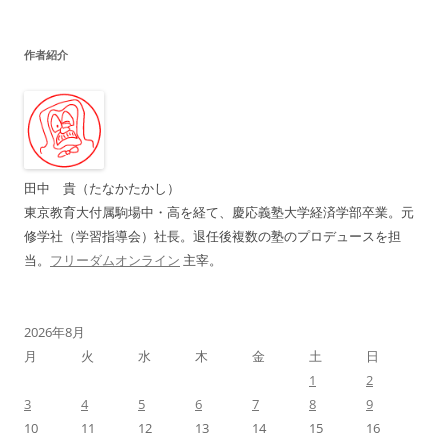
稿
ナ
作者紹介
ビ
ゲ
ー
シ
ョ
田中 貴（たなかたかし）
ン
東京教育大付属駒場中・高を経て、慶応義塾大学経済学部卒業。元
修学社（学習指導会）社長。退任後複数の塾のプロデュースを担
当。
フリーダムオンライン
主宰。
2026年8月
月
火
水
木
金
土
日
1
2
3
4
5
6
7
8
9
10
11
12
13
14
15
16