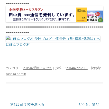
============
==================================================
============
にほんブログ村
カテゴリー:
2015年受験に向けて
| 投稿日:
2014年2月20日
|
投稿者:
tanaka-admin
投
←
第123回 学校を調べる
どうも、変だ
→