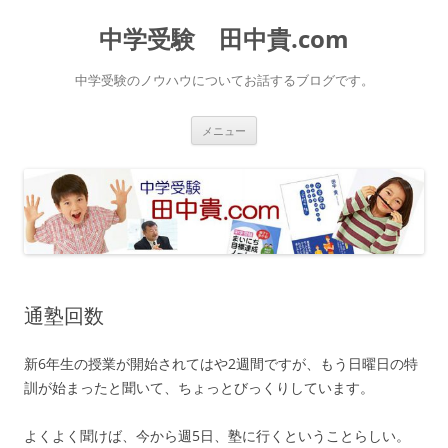
中学受験 田中貴.com
中学受験のノウハウについてお話するブログです。
コ
メニュー
ン
テ
ン
ツ
へ
ス
キ
ッ
プ
通塾回数
新6年生の授業が開始されてはや2週間ですが、もう日曜日の特
訓が始まったと聞いて、ちょっとびっくりしています。
よくよく聞けば、今から週5日、塾に行くということらしい。