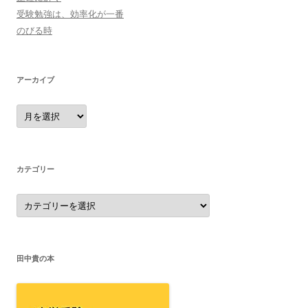
受験勉強は、効率化が一番
のびる時
アーカイブ
ア
ー
カ
イ
ブ
カテゴリー
カ
テ
ゴ
リ
ー
田中貴の本