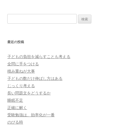
検
索:
最近の投稿
子どもの負担を減らすことも考える
全問に手をつける
積み重ねが大事
子どもの数だけ伸ばし方はある
じっくり考える
長い問題文をどうするか
睡眠不足
正確に解く
受験勉強は、効率化が一番
のびる時