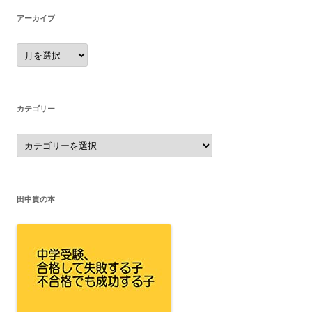
アーカイブ
ア
ー
カ
イ
ブ
カテゴリー
カ
テ
ゴ
リ
ー
田中貴の本