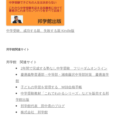
中学受験、成功する親、失敗する親 Kindle版
邦学館関連サイト
邦学館 関連サイト
2年間で完成する塾なし中学受験 フリーダムオンライン
慶應義塾普通部・中等部・湘南藤沢中等部対策 慶應進学
館
子どもの学習を管理する WEB合格手帳
中学受験教材「これでわかるシリーズ」などを販売する邦
学館出版
邦学館代表 田中貴のブログ
株式会社 邦学館