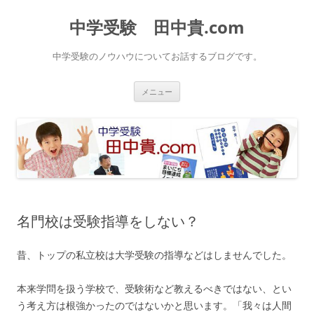
中学受験 田中貴.com
中学受験のノウハウについてお話するブログです。
コ
メニュー
ン
テ
ン
ツ
へ
ス
キ
ッ
プ
名門校は受験指導をしない？
昔、トップの私立校は大学受験の指導などはしませんでした。
本来学問を扱う学校で、受験術など教えるべきではない、とい
う考え方は根強かったのではないかと思います。「我々は人間