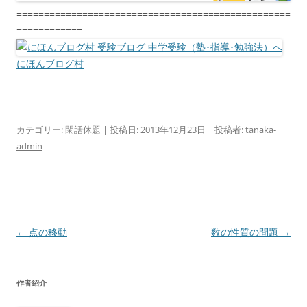
==================================================
============
にほんブログ村
カテゴリー:
閑話休題
| 投稿日:
2013年12月23日
|
投稿者:
tanaka-
admin
投
←
点の移動
数の性質の問題
→
稿
ナ
作者紹介
ビ