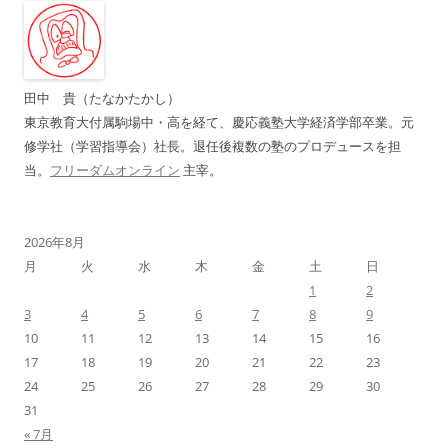
ゲ
ー
シ
ョ
田中 貴（たなかたかし）
ン
東京教育大付属駒場中・高を経て、慶応義塾大学経済学部卒業。元
修学社（学習指導会）社長。退任後複数の塾のプロデュースを担
当。
フリーダムオンライン
主宰。
2026年8月
月
火
水
木
金
土
日
1
2
3
4
5
6
7
8
9
10
11
12
13
14
15
16
17
18
19
20
21
22
23
24
25
26
27
28
29
30
31
« 7月