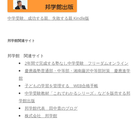
中学受験、成功する親、失敗する親 Kindle版
邦学館関連サイト
邦学館 関連サイト
2年間で完成する塾なし中学受験 フリーダムオンライン
慶應義塾普通部・中等部・湘南藤沢中等部対策 慶應進学
館
子どもの学習を管理する WEB合格手帳
中学受験教材「これでわかるシリーズ」などを販売する邦
学館出版
邦学館代表 田中貴のブログ
株式会社 邦学館