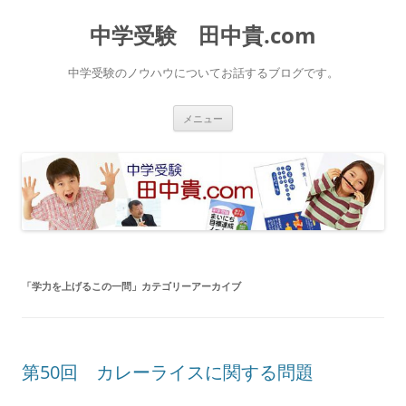
中学受験 田中貴.com
中学受験のノウハウについてお話するブログです。
コ
メニュー
ン
テ
ン
ツ
へ
ス
キ
ッ
プ
「
学力を上げるこの一問
」カテゴリーアーカイブ
第50回 カレーライスに関する問題