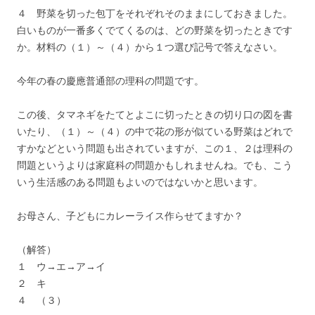
４ 野菜を切った包丁をそれぞれそのままにしておきました。
白いものが一番多くでてくるのは、どの野菜を切ったときです
か。材料の（１）～（４）から１つ選び記号で答えなさい。
今年の春の慶應普通部の理科の問題です。
この後、タマネギをたてとよこに切ったときの切り口の図を書
いたり、（１）～（４）の中で花の形が似ている野菜はどれで
すかなどという問題も出されていますが、この１、２は理科の
問題というよりは家庭科の問題かもしれませんね。でも、こう
いう生活感のある問題もよいのではないかと思います。
お母さん、子どもにカレーライス作らせてますか？
（解答）
１ ウ→エ→ア→イ
２ キ
４ （３）