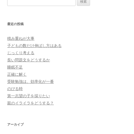
索:
最近の投稿
積み重ねが大事
子どもの数だけ伸ばし方はある
じっくり考える
長い問題文をどうするか
睡眠不足
正確に解く
受験勉強は、効率化が一番
のびる時
第一志望の子を採りたい
親のイライラをどうする？
アーカイブ