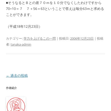
■そうなるとＢとの差７０ｍを１０分でなくしたわけですから
70÷10＝７ ７＋56＝63ということで答えは毎分63ｍと求める
ことができます。
（平成18年12月23日）
カテゴリー:
学力を上げるこの一問
| 投稿日:
2006年12月23日
|
投稿
者:
tanaka-admin
投
←
過去の投稿
稿
作者紹介
ナ
ビ
ゲ
ー