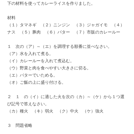
下の材料を使ってカレーライスを作りました。
材料
（１）タマネギ （２）ニンジン （３）ジャガイモ （４）
ナス （５）豚肉 （６）バター （７）市販のカレールー
１ 次の（ア）～（エ）を調理する順番に並べなさい。
（ア）水を入れて煮る。
（イ）カレールーを入れて煮込む。
（ウ）野菜と肉を食べやすい大きさに切る。
（エ）バターでいためる。
（オ）ご飯の上に盛り付ける。
２ １ の（イ）に適した火を次の（カ）～（ケ）から１つ選
び記号で答えなさい。
（カ）種火 （キ）弱火 （ク）中火 （ケ）強火
３ 問題省略