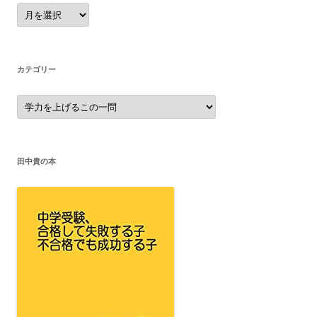
ア
ー
カ
イ
ブ
カテゴリー
カ
テ
ゴ
リ
ー
田中貴の本