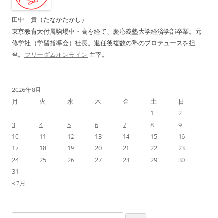
シ
田中 貴（たなかたかし）
ョ
東京教育大付属駒場中・高を経て、慶応義塾大学経済学部卒業。元
ン
修学社（学習指導会）社長。退任後複数の塾のプロデュースを担
当。
フリーダムオンライン
主宰。
2026年8月
月
火
水
木
金
土
日
1
2
3
4
5
6
7
8
9
10
11
12
13
14
15
16
17
18
19
20
21
22
23
24
25
26
27
28
29
30
31
« 7月
検