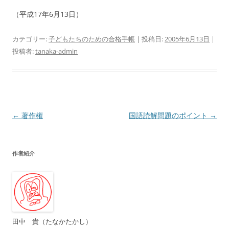
（平成17年6月13日）
カテゴリー:
子どもたちのための合格手帳
| 投稿日:
2005年6月13日
|
投稿者:
tanaka-admin
投
←
著作権
国語読解問題のポイント
→
稿
ナ
作者紹介
ビ
ゲ
ー
シ
ョ
田中 貴（たなかたかし）