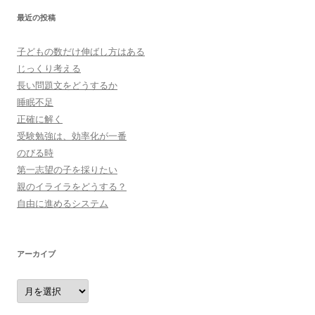
最近の投稿
子どもの数だけ伸ばし方はある
じっくり考える
長い問題文をどうするか
睡眠不足
正確に解く
受験勉強は、効率化が一番
のびる時
第一志望の子を採りたい
親のイライラをどうする？
自由に進めるシステム
アーカイブ
ア
ー
カ
イ