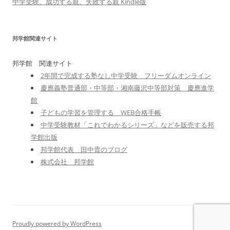
中学受験、成功する親、失敗する親 Kindle版
邦学館関連サイト
邦学館 関連サイト
2年間で完成する塾なし中学受験 フリーダムオンライン
慶應義塾普通部・中等部・湘南藤沢中等部対策 慶應進学
館
子どもの学習を管理する WEB合格手帳
中学受験教材「これでわかるシリーズ」などを販売する邦
学館出版
邦学館代表 田中貴のブログ
株式会社 邦学館
Proudly powered by WordPress