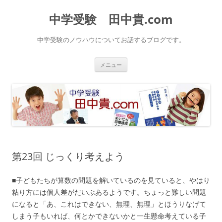
中学受験 田中貴.com
中学受験のノウハウについてお話するブログです。
コ
メニュー
ン
テ
ン
ツ
へ
ス
キ
ッ
プ
第23回 じっくり考えよう
■子どもたちが算数の問題を解いているのを見ていると、やはり
粘り方には個人差がだいぶあるようです。ちょっと難しい問題
になると「あ、これはできない、無理、無理」とほうりなげて
しまう子もいれば、何とかできないかと一生懸命考えている子