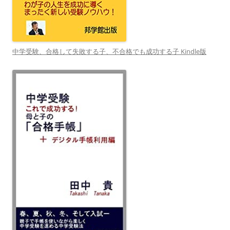
中学受験、合格して失敗する子、不合格でも成功する子 Kindle版