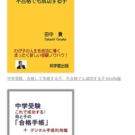
中学受験、合格して失敗する子、不合格でも成功する子 Kindle版