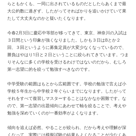
らともかくも、一同に出されているものだとしたらあくまで最
大公約数に過ぎず、したがってそればかりを追いかけていて果
たして大丈夫なのかと疑いたくなります。
今春2月3日に慶応中等部が移ってきて、東京、神奈川の入試は
３日間という印象が強くなりました。しかも３日はBとか２
回、３回というように募集定員が大変少なくなっているので、
勝負はやはり1日と２日ということに絞られてきています。つま
りそんなに多くの学校を受けるわけではないのだから、むしろ
第一志望に的を絞って勉強すべきなのです。
中学受験の範囲はもとから広範囲です。学校の勉強で言えば小
学校５年生から中学校２年ぐらいまでになります。したがって
それをすべて復習しマスターすることはなかなか困難です。な
ので、第一志望の出題傾向にあわせて軸を絞ることで、考えや
勉強を深めていくのが一番効率がよくなります。
傾向を追えば必然、やることが絞られ、だから考えや理解が深
くなって、実際には模擬試験の結果もよくなることが少なくあ