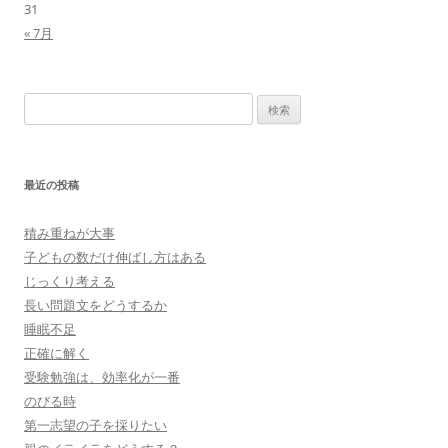
31
« 7月
検
索:
最近の投稿
積み重ねが大事
子どもの数だけ伸ばし方はある
じっくり考える
長い問題文をどうするか
睡眠不足
正確に解く
受験勉強は、効率化が一番
のびる時
第一志望の子を採りたい