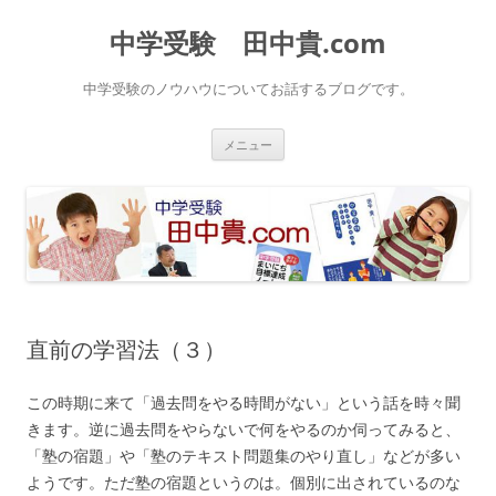
中学受験 田中貴.com
中学受験のノウハウについてお話するブログです。
コ
メニュー
ン
テ
ン
ツ
へ
ス
キ
ッ
プ
直前の学習法（３）
この時期に来て「過去問をやる時間がない」という話を時々聞
きます。逆に過去問をやらないで何をやるのか伺ってみると、
「塾の宿題」や「塾のテキスト問題集のやり直し」などが多い
ようです。ただ塾の宿題というのは。個別に出されているのな