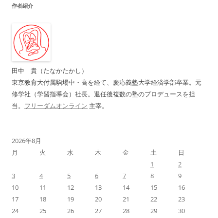
作者紹介
ビ
ゲ
ー
シ
ョ
田中 貴（たなかたかし）
ン
東京教育大付属駒場中・高を経て、慶応義塾大学経済学部卒業。元
修学社（学習指導会）社長。退任後複数の塾のプロデュースを担
当。
フリーダムオンライン
主宰。
2026年8月
月
火
水
木
金
土
日
1
2
3
4
5
6
7
8
9
10
11
12
13
14
15
16
17
18
19
20
21
22
23
24
25
26
27
28
29
30