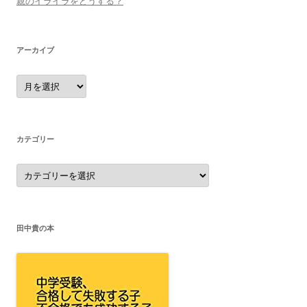
親のイライラをどうする？
アーカイブ
ア
ー
カ
イ
ブ
カテゴリー
カ
テ
ゴ
リ
ー
田中貴の本