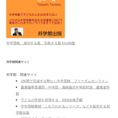
中学受験、成功する親、失敗する親 Kindle版
邦学館関連サイト
邦学館 関連サイト
2年間で完成する塾なし中学受験 フリーダムオンライン
慶應義塾普通部・中等部・湘南藤沢中等部対策 慶應進学
館
子どもの学習を管理する WEB合格手帳
中学受験教材「これでわかるシリーズ」などを販売する邦
学館出版