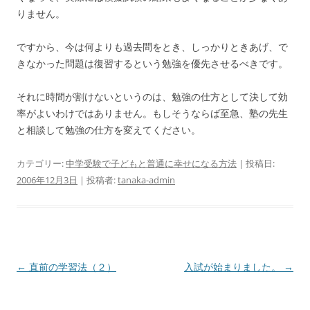
りません。
ですから、今は何よりも過去問をとき、しっかりときあげ、で
きなかった問題は復習するという勉強を優先させるべきです。
それに時間が割けないというのは、勉強の仕方として決して効
率がよいわけではありません。もしそうならば至急、塾の先生
と相談して勉強の仕方を変えてください。
カテゴリー:
中学受験で子どもと普通に幸せになる方法
| 投稿日:
2006年12月3日
|
投稿者:
tanaka-admin
投
←
直前の学習法（２）
入試が始まりました。
→
稿
ナ