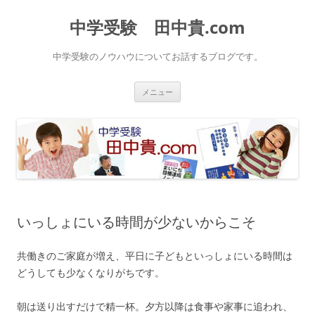
中学受験 田中貴.com
中学受験のノウハウについてお話するブログです。
コ
メニュー
ン
テ
ン
ツ
へ
ス
キ
ッ
プ
いっしょにいる時間が少ないからこそ
共働きのご家庭が増え、平日に子どもといっしょにいる時間は
どうしても少なくなりがちです。
朝は送り出すだけで精一杯。夕方以降は食事や家事に追われ、