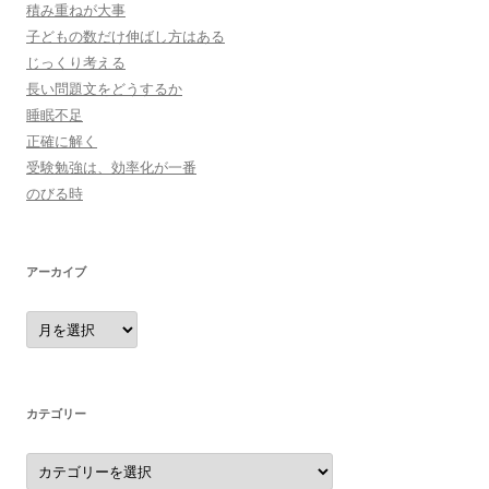
積み重ねが大事
子どもの数だけ伸ばし方はある
じっくり考える
長い問題文をどうするか
睡眠不足
正確に解く
受験勉強は、効率化が一番
のびる時
アーカイブ
ア
ー
カ
イ
ブ
カテゴリー
カ
テ