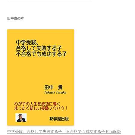
ゴ
リ
ー
田中貴の本
中学受験、合格して失敗する子、不合格でも成功する子 Kindle版