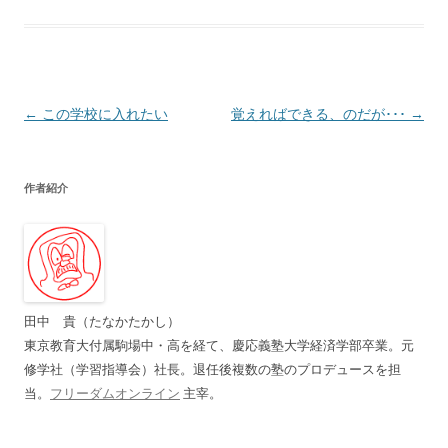
投
←
この学校に入れたい
覚えればできる、のだが･･･
→
稿
ナ
作者紹介
ビ
ゲ
ー
シ
ョ
田中 貴（たなかたかし）
ン
東京教育大付属駒場中・高を経て、慶応義塾大学経済学部卒業。元
修学社（学習指導会）社長。退任後複数の塾のプロデュースを担
当。
フリーダムオンライン
主宰。