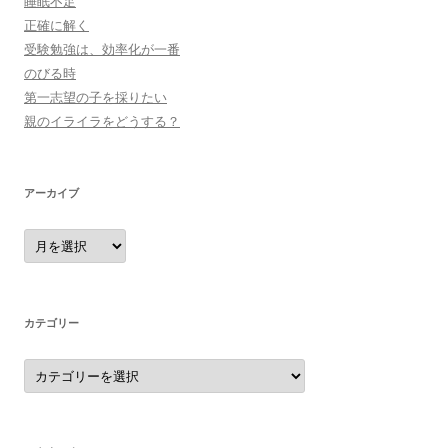
睡眠不足
正確に解く
受験勉強は、効率化が一番
のびる時
第一志望の子を採りたい
親のイライラをどうする？
アーカイブ
ア
ー
カ
イ
ブ
カテゴリー
カ
テ
ゴ
リ
ー