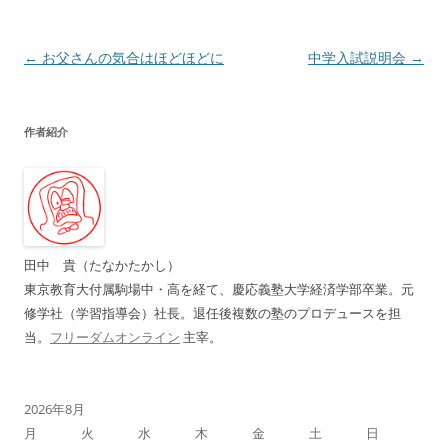
投
←
お父さんの気合はほどほどに
中学入試説明会
→
稿
ナ
作者紹介
ビ
ゲ
ー
シ
ョ
田中 貴（たなかたかし）
ン
東京教育大付属駒場中・高を経て、慶応義塾大学経済学部卒業。元
修学社（学習指導会）社長。退任後複数の塾のプロデュースを担
当。
フリーダムオンライン
主宰。
2026年8月
月
火
水
木
金
土
日