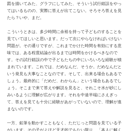
図を描いてみた、グラフにしてみた、そういう試行錯誤をやっ
てはいるものの、実際に答えが出てこない。そろそろ答えを見
たら？いや、まだ。
こういうときは、多少時間に余裕を持って子どものすることを
見ていてほしいと思います。だって次にやらなければいけない
問題が。その通りですが、これまでかけた時間を有効にする意
味では、ある程度結論が出るまでは時間をかけるべきなので
す。その試行錯誤の中で子どもたちの中にいろいろな経験が積
まれています。これでは、だめなんだ、そうか。だめなんだと
いう発見も大事なことなのです。そして、出来る場合もあるで
しょう。最終的に「だめだ、わからん」という場合もあるでし
ょう。そこまで来て答えや解説を見ると、それこそ水が砂にし
みいるように理解が広がります。それを中途半端にさえぎっ
て、答えを見ても十分に経験があがっていないので、理解が進
まないのです。
一方、鉛筆を動かすこともなく、ただじっと問題を見ている子
がいます。その子がよほど天才的でもない限り、「本人に解く