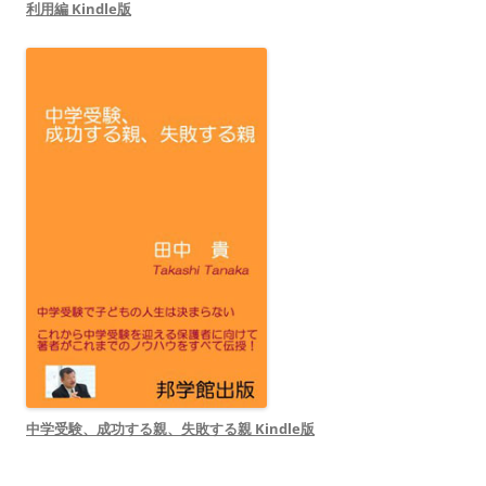
利用編 Kindle版
中学受験、成功する親、失敗する親 Kindle版