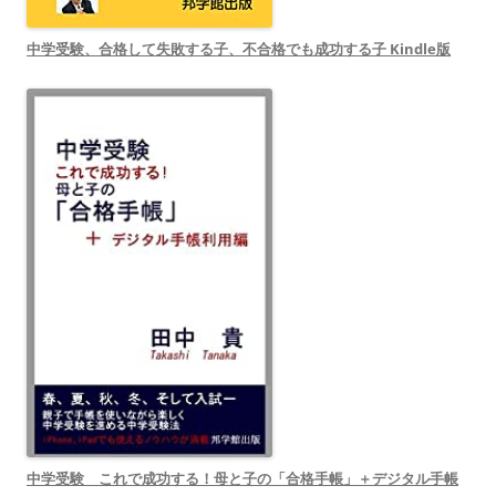
中学受験、合格して失敗する子、不合格でも成功する子 Kindle版
中学受験 これで成功する！母と子の「合格手帳」＋デジタル手帳