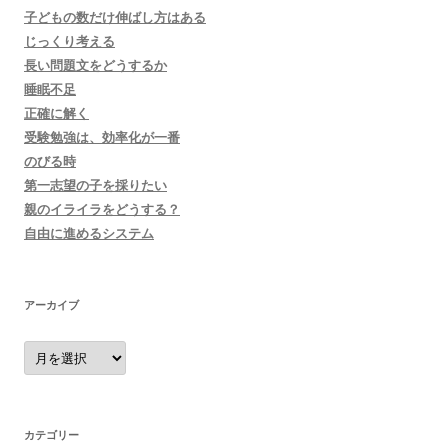
子どもの数だけ伸ばし方はある
じっくり考える
長い問題文をどうするか
睡眠不足
正確に解く
受験勉強は、効率化が一番
のびる時
第一志望の子を採りたい
親のイライラをどうする？
自由に進めるシステム
アーカイブ
ア
ー
カ
イ
ブ
カテゴリー