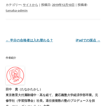
カテゴリー:
サイトから
| 投稿日:
2019年12月10日
|
投稿者:
tanaka-admin
投
←
半分の合格者は入れ替わる？
iPadでの採点
→
稿
ナ
作者紹介
ビ
ゲ
ー
シ
ョ
田中 貴（たなかたかし）
ン
東京教育大付属駒場中・高を経て、慶応義塾大学経済学部卒業。元
修学社（学習指導会）社長。退任後複数の塾のプロデュースを担