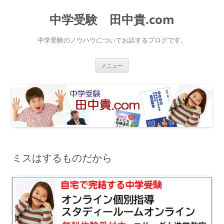
中学受験 田中貴.com
中学受験のノウハウについてお話するブログです。
コ
メニュー
ン
テ
ン
ツ
へ
ス
キ
ッ
プ
ミスはするものだから