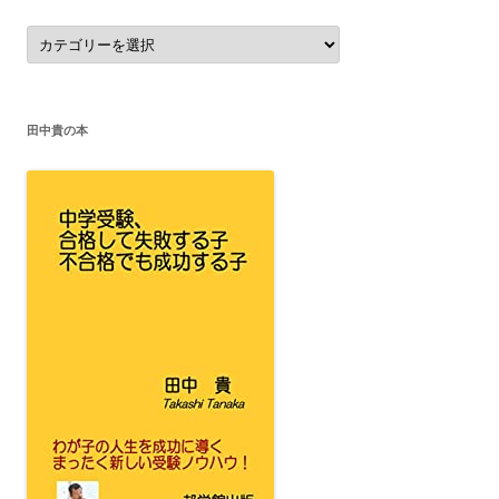
カ
テ
ゴ
リ
ー
田中貴の本