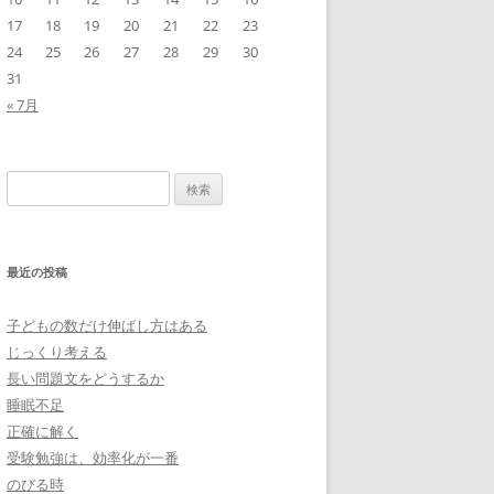
17
18
19
20
21
22
23
24
25
26
27
28
29
30
31
« 7月
検
索:
最近の投稿
子どもの数だけ伸ばし方はある
じっくり考える
長い問題文をどうするか
睡眠不足
正確に解く
受験勉強は、効率化が一番
のびる時