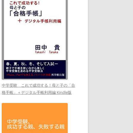
中学受験 これで成功する！母と子の「合
格手帳」＋デジタル手帳利用編 Kindle版