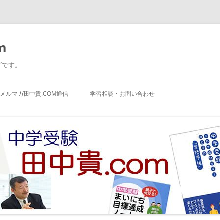
m
グです。
コ
ン
メルマガ田中貴.COM通信
学習相談・お問い合わせ
テ
ン
ツ
へ
ス
キ
ッ
プ