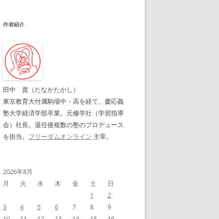
作者紹介
田中 貴（たなかたかし）
東京教育大付属駒場中・高を経て、慶応義
塾大学経済学部卒業。元修学社（学習指導
会）社長。退任後複数の塾のプロデュース
を担当。
フリーダムオンライン
主宰。
2026年8月
月
火
水
木
金
土
日
1
2
3
4
5
6
7
8
9
10
11
12
13
14
15
16