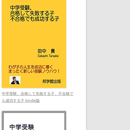
中学受験、合格して失敗する子、不合格で
も成功する子 Kindle版