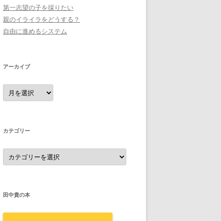
第一志望の子を採りたい
親のイライラをどうする？
自由に進めるシステム
アーカイブ
ア
ー
カ
イ
ブ
カテゴリー
カ
テ
ゴ
リ
ー
田中貴の本