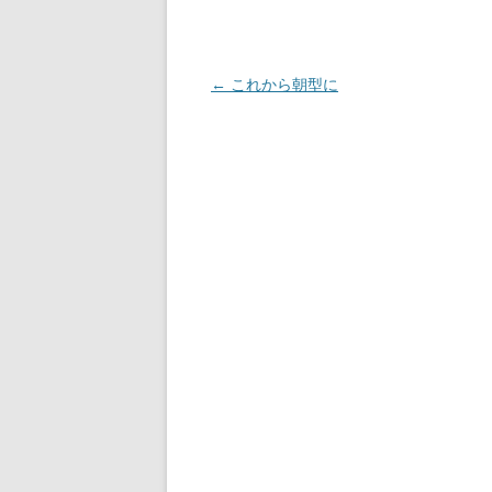
投
←
これから朝型に
稿
ナ
ビ
ゲ
ー
シ
ョ
ン