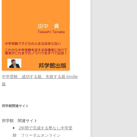
中学受験、成功する親、失敗する親 Kindle
版
邦学館関連サイト
邦学館 関連サイト
2年間で完成する塾なし中学受
験 フリーダムオンライン