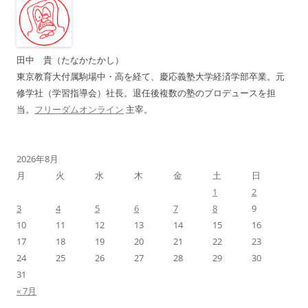
ー
シ
ョ
田中 貴（たなかたかし）
ン
東京教育大付属駒場中・高を経て、慶応義塾大学経済学部卒業。元
修学社（学習指導会）社長。退任後複数の塾のプロデュースを担
当。
フリーダムオンライン
主宰。
2026年8月
月
火
水
木
金
土
日
1
2
3
4
5
6
7
8
9
10
11
12
13
14
15
16
17
18
19
20
21
22
23
24
25
26
27
28
29
30
31
« 7月