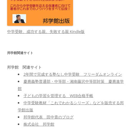
中学受験、成功する親、失敗する親 Kindle版
邦学館関連サイト
邦学館 関連サイト
2年間で完成する塾なし中学受験 フリーダムオンライン
慶應義塾普通部・中等部・湘南藤沢中等部対策 慶應進学
館
子どもの学習を管理する WEB合格手帳
中学受験教材「これでわかるシリーズ」などを販売する邦
学館出版
邦学館代表 田中貴のブログ
株式会社 邦学館