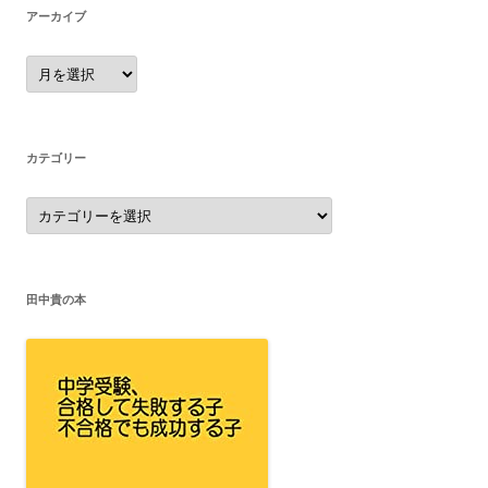
アーカイブ
ア
ー
カ
イ
ブ
カテゴリー
カ
テ
ゴ
リ
ー
田中貴の本