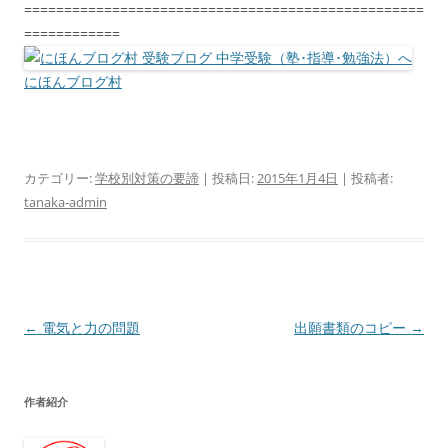
==================================================
============
にほんブログ村
カテゴリー:
学校別対策の要諦
| 投稿日:
2015年1月4日
|
投稿者:
tanaka-admin
投
←
電気と力の問題
出願書類のコピー
→
稿
ナ
作者紹介
ビ
ゲ