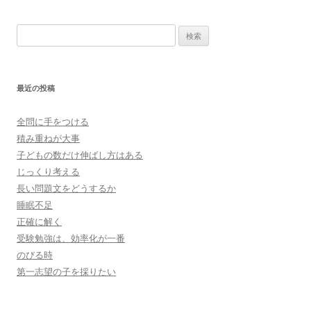
検
索:
最近の投稿
全問に手をつける
積み重ねが大事
子どもの数だけ伸ばし方はある
じっくり考える
長い問題文をどうするか
睡眠不足
正確に解く
受験勉強は、効率化が一番
のびる時
第一志望の子を採りたい