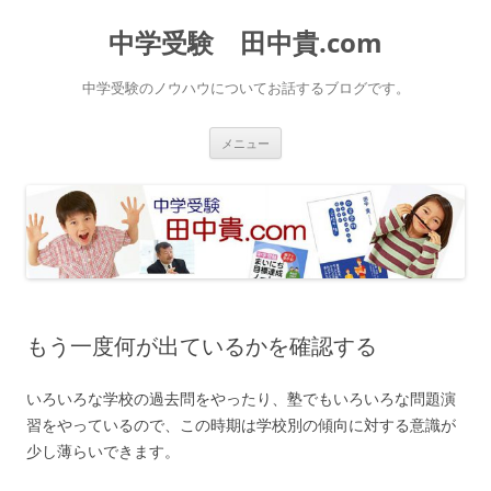
中学受験 田中貴.com
中学受験のノウハウについてお話するブログです。
コ
メニュー
ン
テ
ン
ツ
へ
ス
キ
ッ
プ
もう一度何が出ているかを確認する
いろいろな学校の過去問をやったり、塾でもいろいろな問題演
習をやっているので、この時期は学校別の傾向に対する意識が
少し薄らいできます。