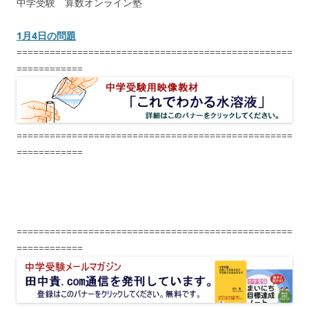
中学受験 算数オンライン塾
1月4日の問題
==================================================
============
==================================================
============
==================================================
============