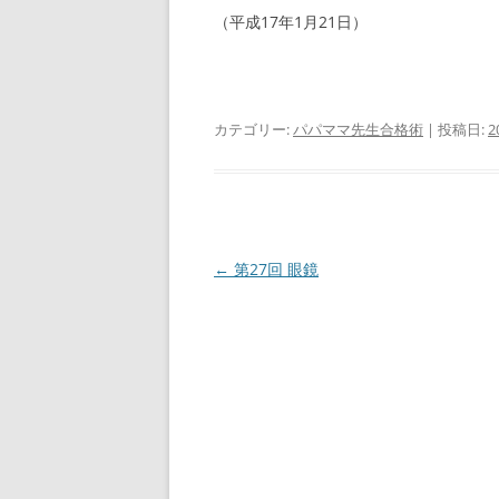
（平成17年1月21日）
カテゴリー:
パパママ先生合格術
| 投稿日:
2
投
←
第27回 眼鏡
稿
ナ
ビ
ゲ
ー
シ
ョ