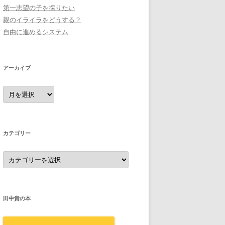
第一志望の子を採りたい
親のイライラをどうする？
自由に進めるシステム
アーカイブ
ア
ー
カ
イ
ブ
カテゴリー
カ
テ
ゴ
リ
ー
田中貴の本