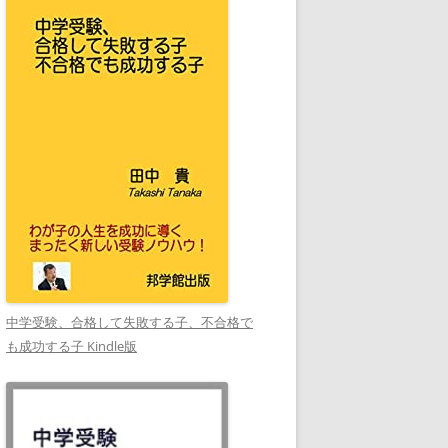
中学受験、合格して失敗する子、不合格で
も成功する子 Kindle版