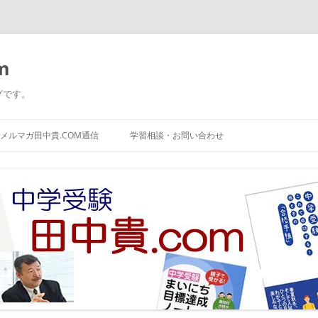
m
グです。
コ
ン
メルマガ田中貴.COM通信
学習相談・お問い合わせ
テ
ン
ツ
へ
ス
キ
ッ
プ