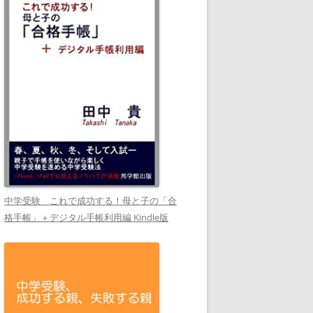
中学受験 これで成功する！母と子の「合
格手帳」＋デジタル手帳利用編 Kindle版