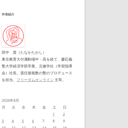
作者紹介
田中 貴（たなかたかし）
東京教育大付属駒場中・高を経て、慶応義
塾大学経済学部卒業。元修学社（学習指導
会）社長。退任後複数の塾のプロデュース
を担当。
フリーダムオンライン
主宰。
2026年8月
月
火
水
木
金
土
日
1
2
3
4
5
6
7
8
9
10
11
12
13
14
15
16