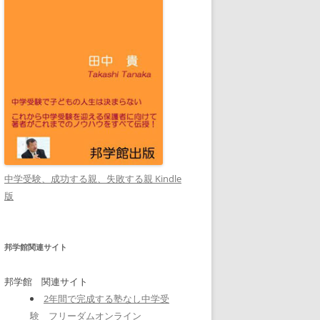
中学受験、成功する親、失敗する親 Kindle
版
邦学館関連サイト
邦学館 関連サイト
2年間で完成する塾なし中学受
験 フリーダムオンライン