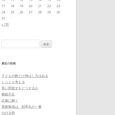
17
18
19
20
21
22
23
24
25
26
27
28
29
30
31
« 7月
検
索:
最近の投稿
子どもの数だけ伸ばし方はある
じっくり考える
長い問題文をどうするか
睡眠不足
正確に解く
受験勉強は、効率化が一番
のびる時