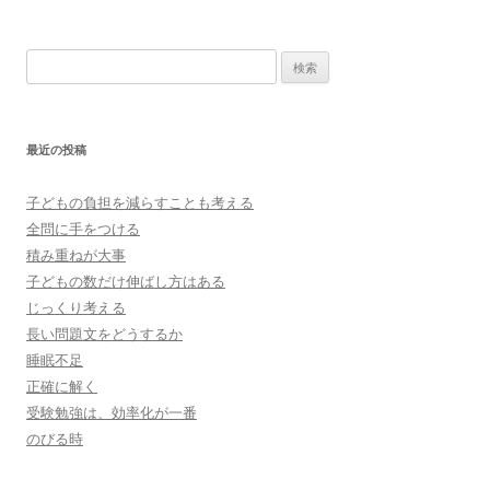
検
索:
最近の投稿
子どもの負担を減らすことも考える
全問に手をつける
積み重ねが大事
子どもの数だけ伸ばし方はある
じっくり考える
長い問題文をどうするか
睡眠不足
正確に解く
受験勉強は、効率化が一番
のびる時