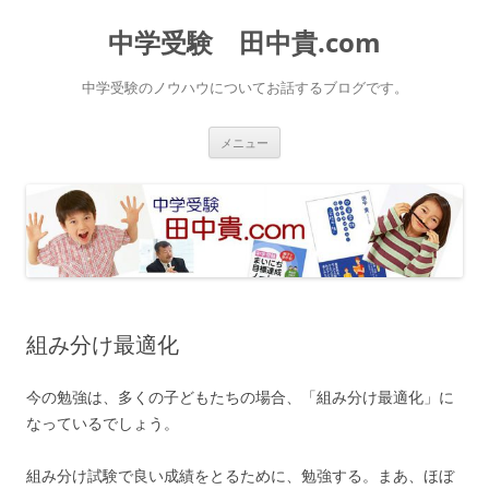
中学受験 田中貴.com
中学受験のノウハウについてお話するブログです。
コ
メニュー
ン
テ
ン
ツ
へ
ス
キ
ッ
プ
組み分け最適化
今の勉強は、多くの子どもたちの場合、「組み分け最適化」に
なっているでしょう。
組み分け試験で良い成績をとるために、勉強する。まあ、ほぼ