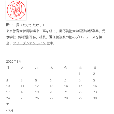
ゲ
ー
シ
ョ
田中 貴（たなかたかし）
ン
東京教育大付属駒場中・高を経て、慶応義塾大学経済学部卒業。元
修学社（学習指導会）社長。退任後複数の塾のプロデュースを担
当。
フリーダムオンライン
主宰。
2026年8月
月
火
水
木
金
土
日
1
2
3
4
5
6
7
8
9
10
11
12
13
14
15
16
17
18
19
20
21
22
23
24
25
26
27
28
29
30
31
« 7月