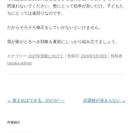
間違わないでください、塾にとって効率が良いだけ。子どもた
ちにとっては遠回りなのです。
だからそろそろ修正をしていかないといけません。
我が家がとるべき戦略を夏前にしっかり組み立てましょう。
カテゴリー:
2027年受験に向けて
| 投稿日:
2026年5月30日
|
投稿者:
tanaka-admin
投
←
覚えればできる、のだが･･･
志望校が決まらない
→
稿
ナ
作者紹介
ビ