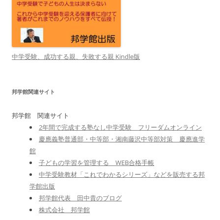
中学受験、成功する親、失敗する親 Kindle版
邦学館関連サイト
邦学館 関連サイト
2年間で完成する塾なし中学受験 フリーダムオンライン
慶應義塾普通部・中等部・湘南藤沢中等部対策 慶應進学
館
子どもの学習を管理する WEB合格手帳
中学受験教材「これでわかるシリーズ」などを販売する邦
学館出版
邦学館代表 田中貴のブログ
株式会社 邦学館