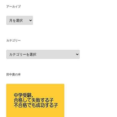
アーカイブ
ア
ー
カ
イ
ブ
カテゴリー
カ
テ
ゴ
リ
ー
田中貴の本