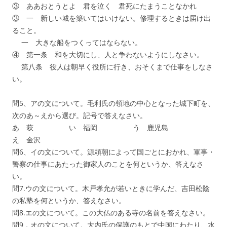
③ ああおとうとよ 君を泣く 君死にたまうことなかれ
③ 一 新しい城を築いてはいけない。修理するときは届け出
ること。
一 大きな船をつくってはならない。
④ 第一条 和を大切にし、人と争わないようにしなさい。
第八条 役人は朝早く役所に行き、おそくまで仕事をしなさ
い。
問5、アの文について。毛利氏の領地の中心となった城下町を、
次のあ～えから選び。記号で答えなさい。
あ 萩 い 福岡 う 鹿児島
え 金沢
問6、イの文について。源頼朝によって国ごとにおかれ、軍事・
警察の仕事にあたった御家人のことを何というか、答えなさ
い。
問7.ウの文について。木戸孝允が若いときに学んだ、吉田松陰
の私塾を何というか、答えなさい。
問8.エの文について。この大仏のある寺の名前を答えなさい。
問9，オの文について。大内氏の保護のもとで中国にわたり、水