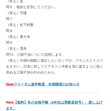
（答え）あ
問６ 地頭と区別してください。
（答え）守護
問７
（答え）松下村塾
問８
（答え）東大寺
問９
（答え）雪舟
問10 三国干渉について説明します。
（答え）中国や朝鮮に進出したいロシアが，フランスとドイツ
をさそい，日本に対してリアオトン半島を清に返すように強く
求める三国干渉が行われたから。
New
フリーダム進学教室 冬期講習のお知らせ
New
【無料】冬の合格手帳（6年生は受験直前号）、差し上げ
ます。