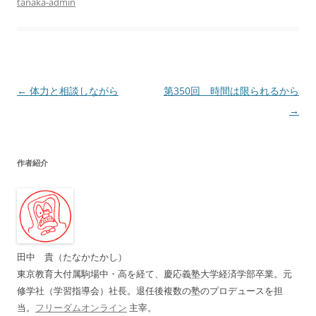
tanaka-admin
投
←
体力と相談しながら
第350回 時間は限られるから
稿
→
ナ
ビ
作者紹介
ゲ
ー
シ
ョ
ン
田中 貴（たなかたかし）
東京教育大付属駒場中・高を経て、慶応義塾大学経済学部卒業。元
修学社（学習指導会）社長。退任後複数の塾のプロデュースを担
当。
フリーダムオンライン
主宰。