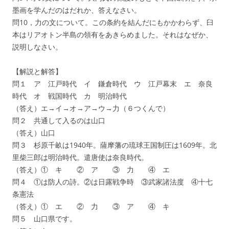
墨画を学んだのはだれか、答えなさい。
問10，力の文について。この条約を結んだにもかかわらず、臼
本はリアオトン半島の領有をあきらめました。それはなぜか、
説明しなさい。
【解説と解答】
問１ ア 江戸時代 イ 鎌倉時代 ウ 江戸幕末 エ 奈良
時代 オ 戦国時代 カ 明治時代
（答え）エ→イ→オ→ア→ウ→力（６つくんで）
問２ 共通して入るのは山口
（答え）山口
問３ 杉原千畝は1940年。薩摩藩の琉球王国制圧は1609年。北
里柴三郎は明治時代。遣唐使は奈良時代。
（答え）① キ ② ア ③ 力 ④ エ
問４ ①は防人の詩。②は日露戦争時 ③武家諸法度 ④十七
条憲法
（答え）① エ ② 力 ③ ア ④ キ
問５ 山口県です。