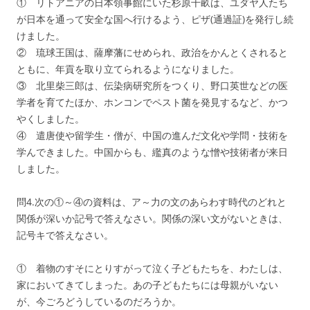
① リトアニアの日本領事館にいた杉原千畝は、ユダヤ人たち
が日本を通って安全な国へ行けるよう、ピザ(通過証)を発行し続
けました。
② 琉球王国は、薩摩藩にせめられ、政治をかんとくされると
ともに、年貢を取り立てられるようになりました。
③ 北里柴三郎は、伝染病研究所をつくり、野口英世などの医
学者を育てたほか、ホンコンでペスト菌を発見するなど、かつ
やくしました。
④ 遣唐使や留学生・僧が、中国の進んだ文化や学問・技術を
学んできました。中国からも、繿真のような憎や技術者が来日
しました。
問4.次の①～④の資料は、ア～力の文のあらわす時代のどれと
関係が深いか記号で答えなさい。関係の深い文がないときは、
記号キで答えなさい。
① 着物のすそにとりすがって泣く子どもたちを、わたしは、
家においてきてしまった。あの子どもたちには母親がいない
が、今ごろどうしているのだろうか。