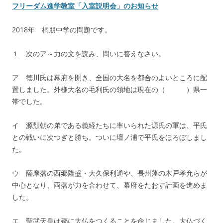
フリーダム進学教室「入室説明会」のお知らせ
2018年 桐朋中学の問題です。
１ 次のア～力の文を読み、問いに答えなさい。
ア 徳川氏は幕府を開き、全国の大名を都合のよいところに配
置しました。外様大名の毛利氏の領地は現在の（ ）県一
帯でした。
イ 源頽朝の弟である義経たちに率いられた源氏の軍は、平氏
との戦いに次つぎと勝ち。ついに壇ノ浦で平氏をほろぼしまし
た。
ウ 薩摩藩の西郷隆盛・大久保利通や、長州藩の木戸孝允らが
中心となり、両藩が力を合わせて、幕府をたおす計画を進めま
した。
エ 聖武天皇は都に大仏をつくることを命じました。大仏づく