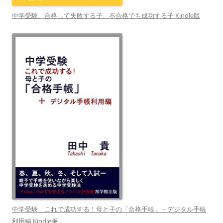
中学受験、合格して失敗する子、不合格でも成功する子 Kindle版
中学受験 これで成功する！母と子の「合格手帳」＋デジタル手帳
利用編 Kindle版