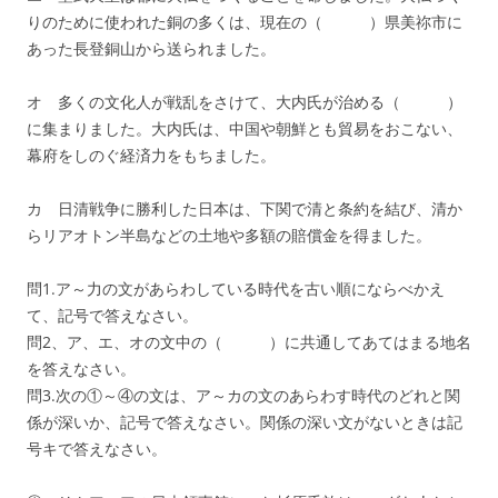
りのために使われた銅の多くは、現在の（ ）県美祢市に
あった長登銅山から送られました。
オ 多くの文化人が戦乱をさけて、大内氏が治める（ ）
に集まりました。大内氏は、中国や朝鮮とも貿易をおこない、
幕府をしのぐ経済力をもちました。
カ 日清戦争に勝利した日本は、下関で清と条約を結び、清か
らリアオトン半島などの土地や多額の賠償金を得ました。
問1.ア～力の文があらわしている時代を古い順にならべかえ
て、記号で答えなさい。
問2、ア、エ、オの文中の（ ）に共通してあてはまる地名
を答えなさい。
問3.次の①～④の文は、ア～カの文のあらわす時代のどれと関
係が深いか、記号で答えなさい。関係の深い文がないときは記
号キで答えなさい。