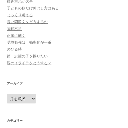
積み重ねが大事
子どもの数だけ伸ばし方はある
じっくり考える
長い問題文をどうするか
睡眠不足
正確に解く
受験勉強は、効率化が一番
のびる時
第一志望の子を採りたい
親のイライラをどうする？
アーカイブ
ア
ー
カ
イ
ブ
カテゴリー