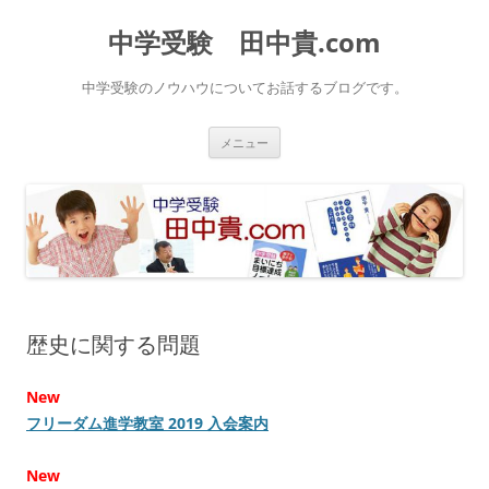
中学受験 田中貴.com
中学受験のノウハウについてお話するブログです。
コ
メニュー
ン
テ
ン
ツ
へ
ス
キ
ッ
プ
歴史に関する問題
New
フリーダム進学教室 2019 入会案内
New