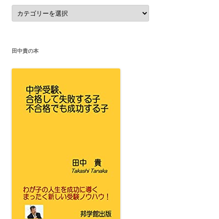
カ
テ
ゴ
リ
ー
田中貴の本