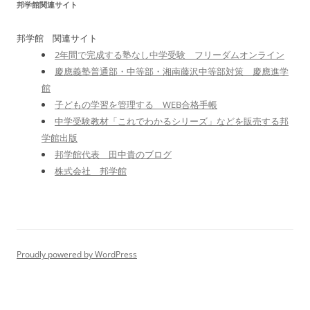
邦学館関連サイト
邦学館 関連サイト
2年間で完成する塾なし中学受験 フリーダムオンライン
慶應義塾普通部・中等部・湘南藤沢中等部対策 慶應進学
館
子どもの学習を管理する WEB合格手帳
中学受験教材「これでわかるシリーズ」などを販売する邦
学館出版
邦学館代表 田中貴のブログ
株式会社 邦学館
Proudly powered by WordPress