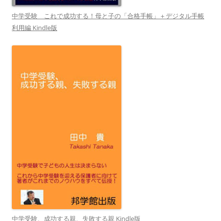
中学受験 これで成功する！母と子の「合格手帳」＋デジタル手帳
利用編 Kindle版
中学受験、成功する親、失敗する親 Kindle版