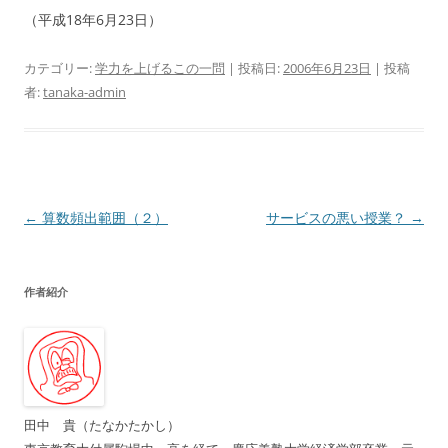
（平成18年6月23日）
カテゴリー:
学力を上げるこの一問
| 投稿日:
2006年6月23日
|
投稿
者:
tanaka-admin
投
←
算数頻出範囲（２）
サービスの悪い授業？
→
稿
ナ
作者紹介
ビ
ゲ
ー
シ
ョ
田中 貴（たなかたかし）
ン