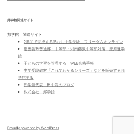
邦学館関連サイト
邦学館 関連サイト
2年間で完成する塾なし中学受験 フリーダムオンライン
慶應義塾普通部・中等部・湘南藤沢中等部対策 慶應進学
館
子どもの学習を管理する WEB合格手帳
中学受験教材「これでわかるシリーズ」などを販売する邦
学館出版
邦学館代表 田中貴のブログ
株式会社 邦学館
Proudly powered by WordPress