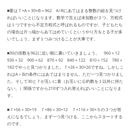
■要は７×A＋30×B＝962 A>Bにあてはまる整数の組を見つけ
ればいいことになります。数学で言えば未知数が２つ、方程式
は１つですから不定方程式と呼ばれるものですが、子どもたち
の場合は片っ端からあてはめていくというやり方をとる子が多
いでしょう。まず１つみつけることが大事です。
■30の倍数を962に近い順に書いていきましょう。 960＋12
930＋32 900＋62 870＋92 840＋122 810＋152 780＋
182でやっと見つかりました。７×26＋30×26ですね。しかしこ
れはA＞Bの条件にはあてはまりません。ただ一つ見つかりまし
た。そして30と７が互いに素（お互いに公約数を１以外に持た
ない。）関係ですから210ずつ入れ替えればいいことになりま
す。
■７×56＋30×19 ７×86＋30×12 ７×116＋30×５の３つが答
えになるでしょう。まず一つ見つける、ここからスタートする
のです。