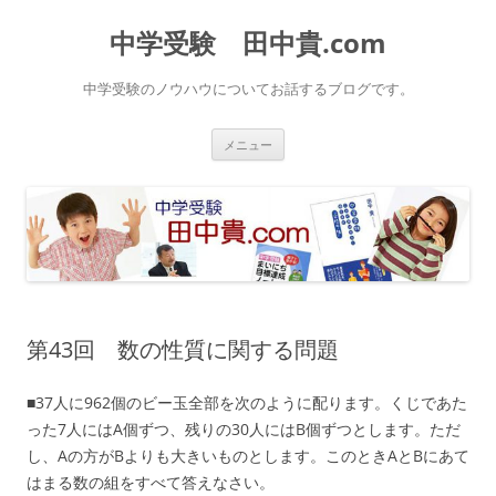
中学受験 田中貴.com
中学受験のノウハウについてお話するブログです。
コ
メニュー
ン
テ
ン
ツ
へ
ス
キ
ッ
プ
第43回 数の性質に関する問題
■37人に962個のビー玉全部を次のように配ります。くじであた
った7人にはA個ずつ、残りの30人にはB個ずつとします。ただ
し、Aの方がBよりも大きいものとします。このときAとBにあて
はまる数の組をすべて答えなさい。