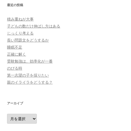
最近の投稿
積み重ねが大事
子どもの数だけ伸ばし方はある
じっくり考える
長い問題文をどうするか
睡眠不足
正確に解く
受験勉強は、効率化が一番
のびる時
第一志望の子を採りたい
親のイライラをどうする？
アーカイブ
ア
ー
カ
イ